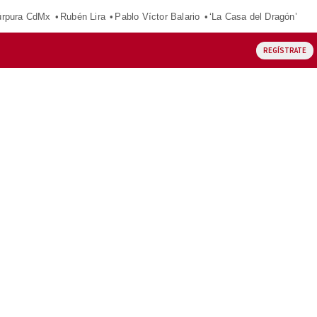
púrpura CdMx
Rubén Lira
Pablo Víctor Balario
‘La Casa del Dragón’
REGÍSTRATE