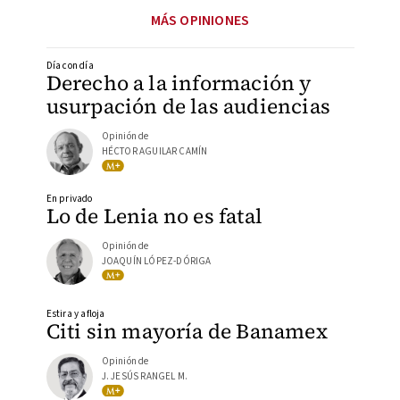
MÁS OPINIONES
Día con día
Derecho a la información y
usurpación de las audiencias
Opinión de
HÉCTOR AGUILAR CAMÍN
En privado
Lo de Lenia no es fatal
Opinión de
JOAQUÍN LÓPEZ-DÓRIGA
Estira y afloja
Citi sin mayoría de Banamex
Opinión de
J. JESÚS RANGEL M.