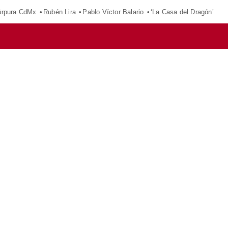
púrpura CdMx
Rubén Lira
Pablo Víctor Balario
‘La Casa del Dragón’