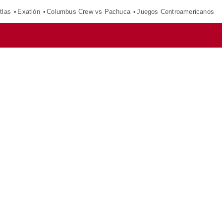
tlas
Exatlón
Columbus Crew vs Pachuca
Juegos Centroamericanos