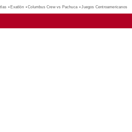
tlas
Exatlón
Columbus Crew vs Pachuca
Juegos Centroamericanos