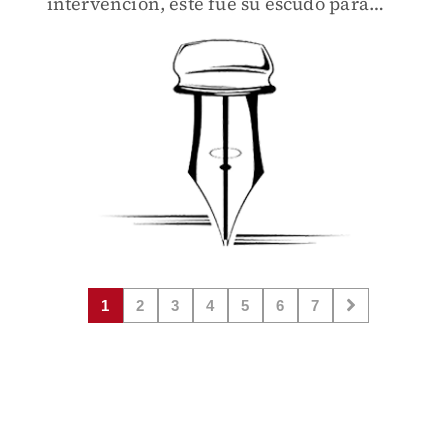
intervención, este fue su escudo para
evitar una condena de la decisión de los
dictadores nicaragüenses...
1
2
3
4
5
6
7