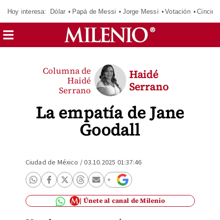
Hoy interesa:
Dólar
Papá de Messi
Jorge Messi
Votación
Cincinn
Columna de
Haidé
Haidé
Serrano
Serrano
La empatía de Jane
Goodall
Ciudad de México
/
03.10.2025 01:37:46
Únete al canal de Milenio