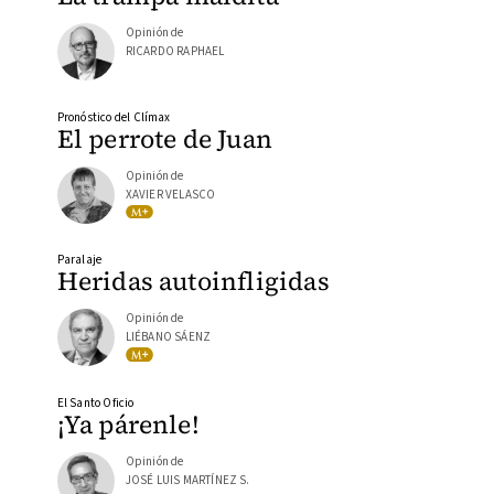
Opinión de
RICARDO RAPHAEL
Pronóstico del Clímax
El perrote de Juan
Opinión de
XAVIER VELASCO
Paralaje
Heridas autoinfligidas
Opinión de
LIÉBANO SÁENZ
El Santo Oficio
¡Ya párenle!
Opinión de
JOSÉ LUIS MARTÍNEZ S.