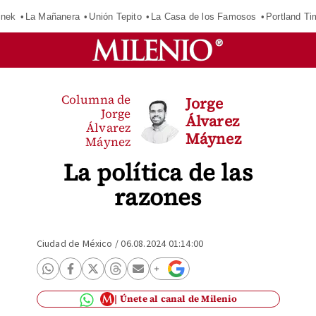
inek
La Mañanera
Unión Tepito
La Casa de los Famosos
Portland Ti
Columna de
Jorge
Jorge
Álvarez
Álvarez
Máynez
Máynez
La política de las
razones
Ciudad de México
/
06.08.2024 01:14:00
Únete al canal de Milenio