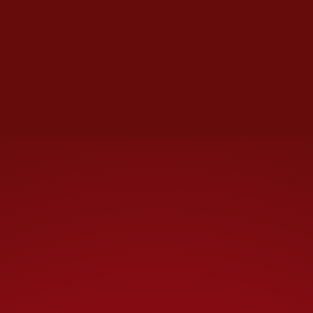
podría tomar el vuelo al Viejo
Continente.
Davino seguirá; Aguirre, a
descansar
La selección mexicana dejará
pasar unos días para
reorganizar sus escritorios y
hacer una transición de poderes
y responsabilidades de manera
ordenada y propia para cada
integrante de la nueva
estructura.