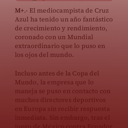
M+
.- El mediocampista de Cruz
Azul ha tenido un año fantástico
de crecimiento y rendimiento,
coronado con un Mundial
extraordinario que lo puso en
los ojos del mundo.
Incluso antes de la Copa del
Mundo, la empresa que lo
maneja se puso en contacto con
muchos directores deportivos
en Europa sin recibir respuesta
inmediata. Sin embargo, tras el
juego de México contra Ecuador