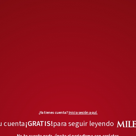
En el área deportiva, quedará al
frente como Director quien
terminó contrato hace unos días
y se ganó la confianza de los
federativos; evidentemente, su
relación con Rafael Márquez es
un punto a favor. Así, Duilio
Davino seguirá como Director
de Selecciones Nacionales, en
específico de la mayor y la Sub-
23.
¿Ya tienes cuenta?
Inicia sesión aquí.
Por otro lado, Andrés Lillini
u cuenta
¡GRATIS!
para seguir leyendo
será la cabeza de las inferiores.