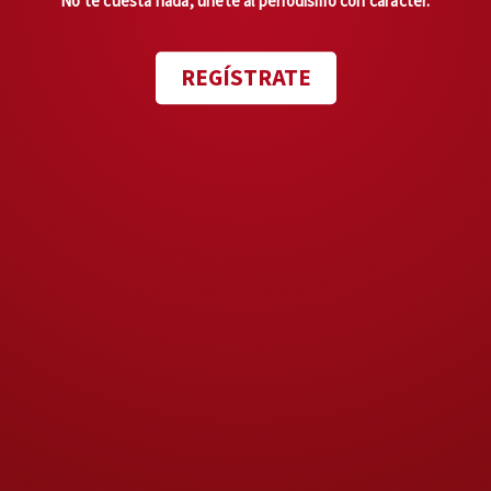
No te cuesta nada, únete al periodismo con carácter.
Él ha hecho un gran trabajo y en
los próximos meses se juega
REGÍSTRATE
mucho al disputarse el pase al
Mundial Sub-20 y el boleto a los
Juegos Olímpicos de Los
Ángeles en el mismo torneo,
una misión que llevará a cabo el
entrenador Eduardo Arce.
Finalmente, el puesto de
General Mánager
de Selecciones
Nacionales quedará vacío, ya
que no hay una estructura
sólida y lógica para dicho cargo,