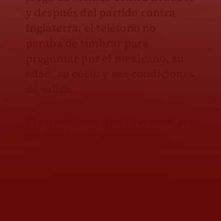
y después del partido contra
Inglaterra, el teléfono no
paraba de timbrar para
preguntar por el mexicano, su
edad, su costo y sus condiciones
de salida.
El jugador se enteró hace un par
de días de las opciones que
tenía para dejar el futbol
mexicano. Durante la
concentración y la Copa del
Mundo, él pidió cero
distracciones y evitó saber de su