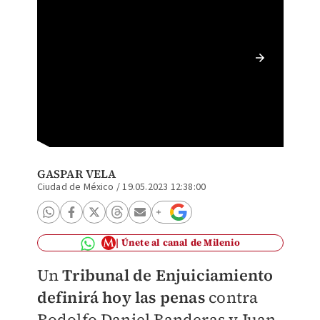
El Trib
materia
GASPAR VELA
Ciudad de México
/
19.05.2023 12:38:00
Únete al canal de Milenio
Un
Tribunal de Enjuiciamiento
definirá hoy las penas
contra
Rodolfo Daniel Banderas y Juan