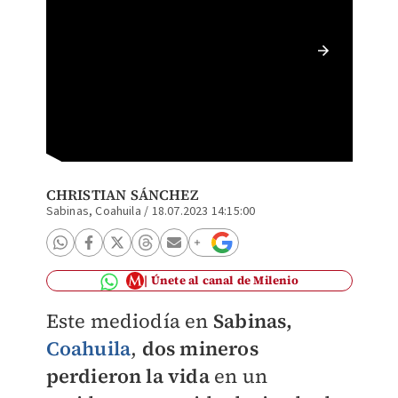
Los fal
de 29 a
CHRISTIAN SÁNCHEZ
Sabinas, Coahuila
/
18.07.2023 14:15:00
Únete al canal de Milenio
Este mediodía en
Sabinas,
Coahuila
,
dos mineros
perdieron la vida
en un