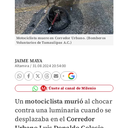
Motociclista muere en Corredor Urbano. (Bomberos
Voluntarios de Tamaulipas A.C.)
JAIME MAYA
Altamira
/
31.08.2024 20:54:00
Únete al canal de Milenio
Un
motociclista murió
al chocar
contra una luminaria cuando se
desplazaba en el
Corredor
Urbano Luis Donaldo Colosio
,