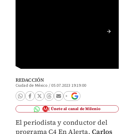
El peri
amenaza
REDACCIÓN
Ciudad de México
/
05.07.2023 19:19:00
Únete al canal de Milenio
El periodista y conductor del
programa C4 En Alerta,
Carlos