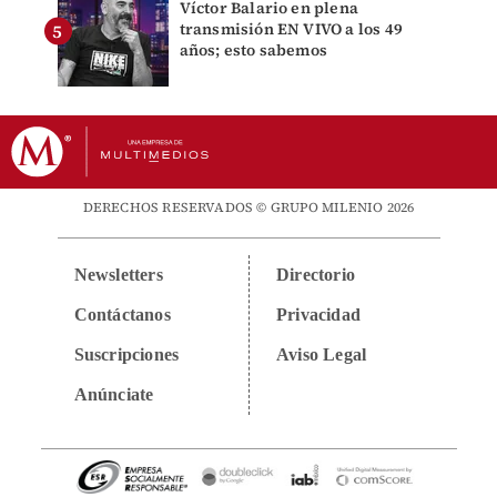
Víctor Balario en plena
transmisión EN VIVO a los 49
años; esto sabemos
DERECHOS RESERVADOS © GRUPO MILENIO 2026
Newsletters
Directorio
Contáctanos
Privacidad
Suscripciones
Aviso Legal
Anúnciate