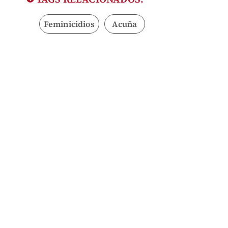
Feminicidios
Acuña