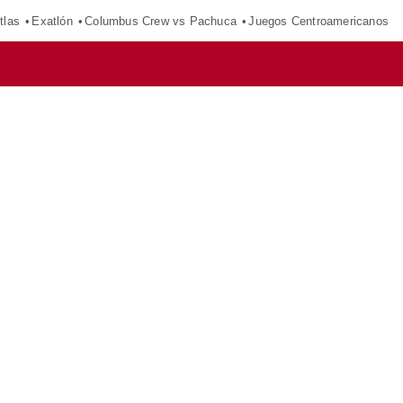
tlas
Exatlón
Columbus Crew vs Pachuca
Juegos Centroamericanos