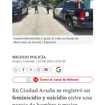
Comete feminicidio y quita la vida en tienda de
abarrotes en Acuña.| Especial.
MILENIO POLICÍA
Acuña, Coahuila.
/
03.06.2026 15:55:00
Únete al canal de Milenio
En Ciudad Acuña se registró un
f
eminicidio y suicidio
entre una
pareja de hombre y mujer