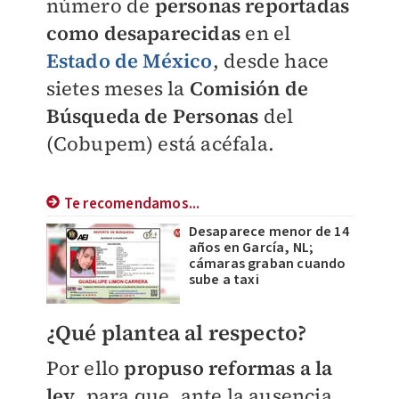
número de
personas reportadas
como desaparecidas
en el
Estado de México
, desde hace
sietes meses la
Comisión de
Búsqueda de Personas
del
(Cobupem) está acéfala.
Te recomendamos...
Desaparece menor de 14
años en García, NL;
cámaras graban cuando
sube a taxi
¿Qué plantea al respecto?
Por ello
propuso reformas a la
ley
, para que, ante la ausencia