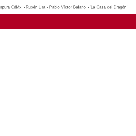
púrpura CdMx
Rubén Lira
Pablo Víctor Balario
‘La Casa del Dragón’