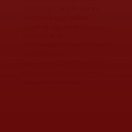
alto riesgo,
por lo que es
necesario que ambos
cuenten con medidas
especiales de
internamiento que incluyen
el limitar sus
comunicaciones con
cualquier persona que no
sean sus abogados
defensores”
, indicó un
funcionario que pidió no
ser citado.
El proceso en contra de los