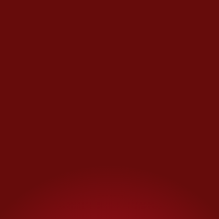
Los Zetas eran considerados
presos de alto riesgo en
México
Antes de ser expulsados hacia
los Estados Unidos, los Treviño
Morales estuvieron presos más
de seis años presos en el penal
de máxima seguridad del
Altiplano, Estado de México,
donde se les consideró, durante
todo momento, como personas