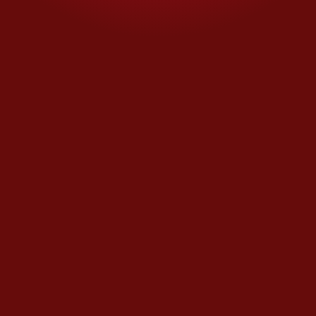
Además, de acuerdo con
autoridades federales
consultadas, hay sospechas de
que los hermanos intentaron
mantener sus operaciones
delictivas en el exterior,
aun
estando dentro de prisión, a
través de una red de cómplices,
entre los que figuraban
familiares y supuestos
abogados.
Te recomendamos leer...