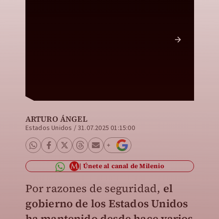
En Méxi
conside
ARTURO ÁNGEL
Estados Unidos
/
31.07.2025 01:15:00
Únete al canal de Milenio
Por razones de seguridad,
el
gobierno de los Estados Unidos
ha mantenido desde hace varios