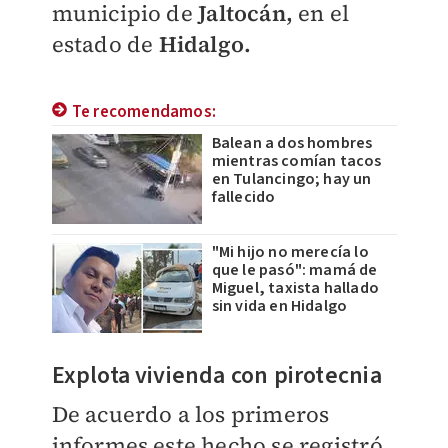
municipio de
Jaltocán,
en el
estado de
Hidalgo.
Te recomendamos:
Balean a dos hombres
mientras comían tacos
en Tulancingo; hay un
fallecido
"Mi hijo no merecía lo
que le pasó": mamá de
Miguel, taxista hallado
sin vida en Hidalgo
Explota vivienda con pirotecnia
De acuerdo a los primeros
informes este hecho se registró