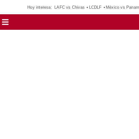
Hoy interesa:
LAFC vs Chivas
LCDLF
México vs Pana