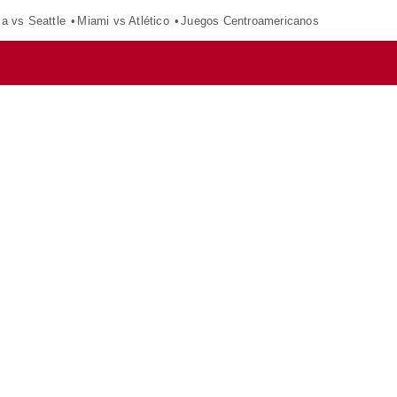
ca vs Seattle
Miami vs Atlético
Juegos Centroamericanos