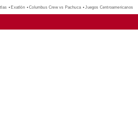
tlas
Exatlón
Columbus Crew vs Pachuca
Juegos Centroamericanos