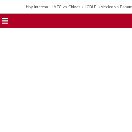
Hoy interesa:
LAFC vs Chivas
LCDLF
México vs Pana