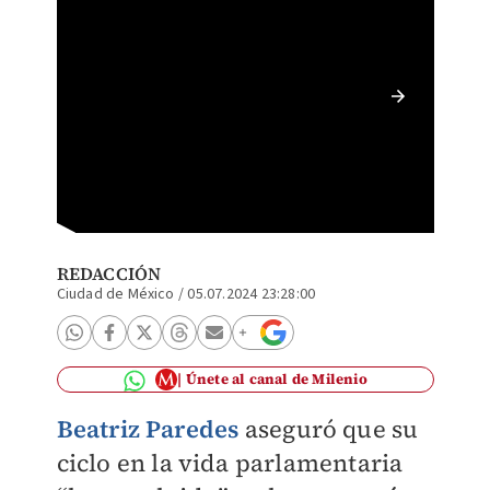
Entrevi
| Diseñ
REDACCIÓN
Ciudad de México
/
05.07.2024 23:28:00
Únete al canal de Milenio
Beatriz Paredes
aseguró que su
ciclo en la vida parlamentaria