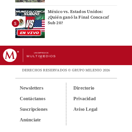
México vs. Estados Unidos:
¿Quién ganó la Final Concacaf
Sub 20?
DERECHOS RESERVADOS © GRUPO MILENIO 2026
Newsletters
Directorio
Contáctanos
Privacidad
Suscripciones
Aviso Legal
Anúnciate