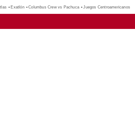
tlas
Exatlón
Columbus Crew vs Pachuca
Juegos Centroamericanos