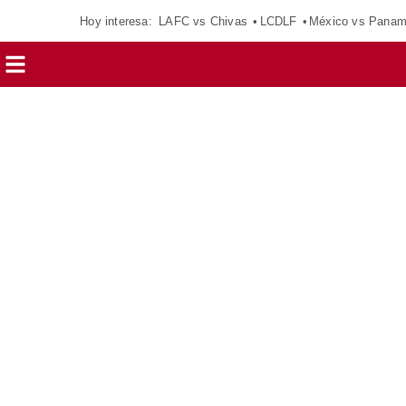
Hoy interesa:
LAFC vs Chivas
LCDLF
México vs Pana