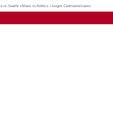
ca vs Seattle
Miami vs Atlético
Juegos Centroamericanos