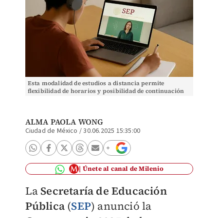
Esta modalidad de estudios a distancia permite
flexibilidad de horarios y posibilidad de continuación
al ser totalmente gratuito | Especial
ALMA PAOLA WONG
Ciudad de México
/
30.06.2025 15:35:00
Únete al canal de Milenio
La
Secretaría de Educación
Pública
(
SEP
) anunció la