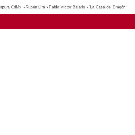
púrpura CdMx
Rubén Lira
Pablo Víctor Balario
‘La Casa del Dragón’