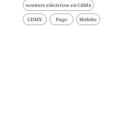
scooters eléctricos en CdMx
CDMX
Pago
Mobike