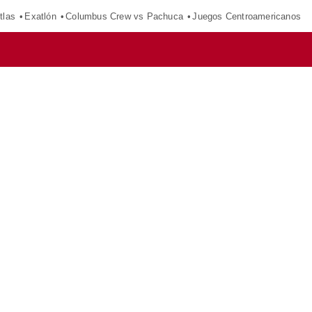
tlas
Exatlón
Columbus Crew vs Pachuca
Juegos Centroamericanos