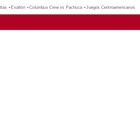
tlas
Exatlón
Columbus Crew vs Pachuca
Juegos Centroamericanos