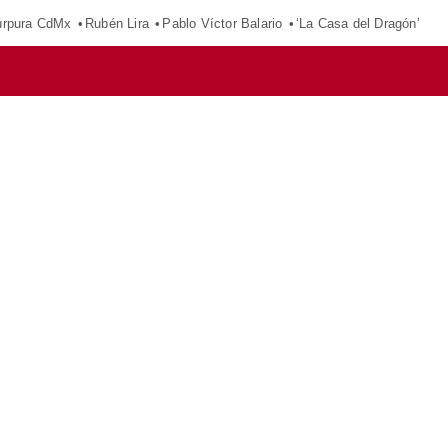
púrpura CdMx
Rubén Lira
Pablo Víctor Balario
‘La Casa del Dragón’