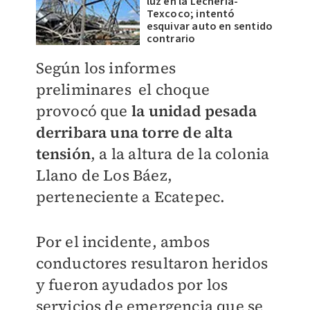
luz en la Lechería-
Texcoco; intentó
esquivar auto en sentido
contrario
Según los informes
preliminares el choque
provocó que
la unidad pesada
derribara una torre de alta
tensión
, a la altura de la colonia
Llano de Los Báez,
perteneciente a Ecatepec.
Por el incidente, ambos
conductores resultaron heridos
y fueron ayudados por los
servicios de emergencia que se