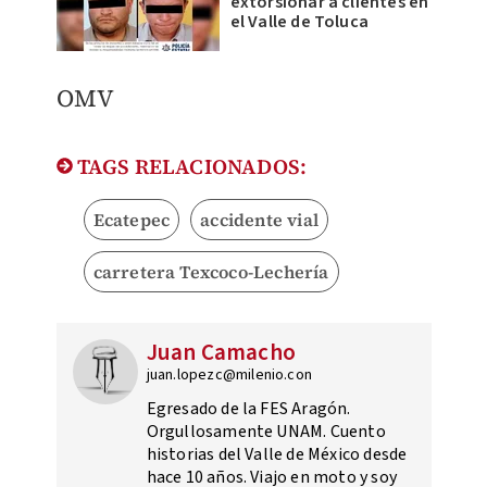
extorsionar a clientes en
el Valle de Toluca
OMV
TAGS RELACIONADOS:
Ecatepec
accidente vial
carretera Texcoco-Lechería
Juan Camacho
juan.lopezc@milenio.con
Egresado de la FES Aragón.
Orgullosamente UNAM. Cuento
historias del Valle de México desde
hace 10 años. Viajo en moto y soy