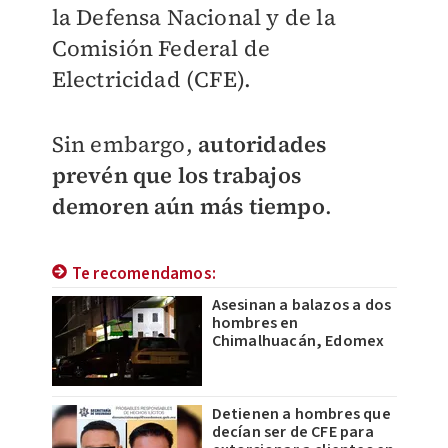
la Defensa Nacional y de la
Comisión Federal de
Electricidad (CFE).
Sin embargo,
autoridades
prevén que los trabajos
demoren aún más tiempo
.
Te recomendamos:
Asesinan a balazos a dos
hombres en
Chimalhuacán, Edomex
Detienen a hombres que
decían ser de CFE para