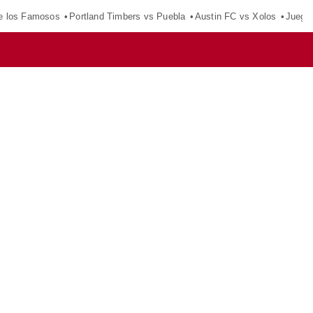
e los Famosos
Portland Timbers vs Puebla
Austin FC vs Xolos
Juego