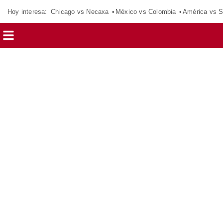
Hoy interesa:
Chicago vs Necaxa
México vs Colombia
América vs S