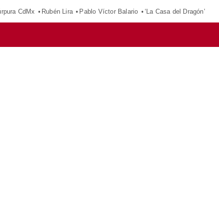
púrpura CdMx
Rubén Lira
Pablo Víctor Balario
‘La Casa del Dragón’