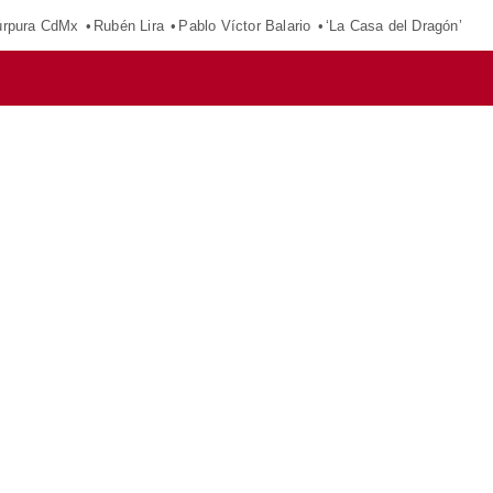
púrpura CdMx
Rubén Lira
Pablo Víctor Balario
‘La Casa del Dragón’