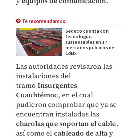
y
equipos de comunicación
.
Te recomendamos
Sedeco cuenta con
tecnologías
sustentables en 17
mercados públicos de
CdMx
Las autoridades revisaron las
instalaciones del
tramo
Insurgentes-
Cuauhtémoc
, en el cual
pudieron comprobar que ya se
encuentran
instaladas las
charolas que soportan el cable
,
así como el
cableado de alta
y