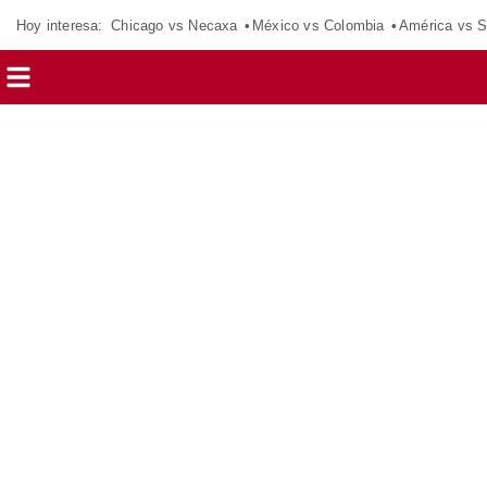
Hoy interesa:
Chicago vs Necaxa
México vs Colombia
América vs S