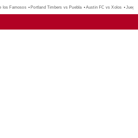
e los Famosos
Portland Timbers vs Puebla
Austin FC vs Xolos
Juego