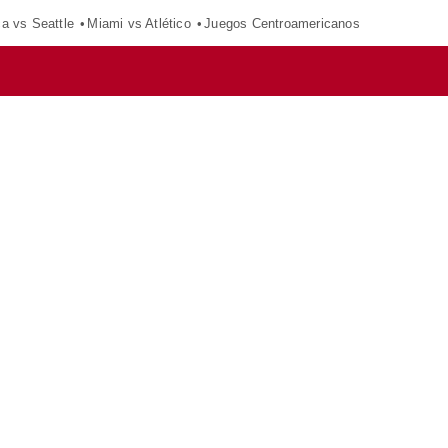
ca vs Seattle
Miami vs Atlético
Juegos Centroamericanos