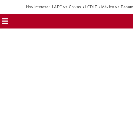
Hoy interesa:
LAFC vs Chivas
LCDLF
México vs Pana