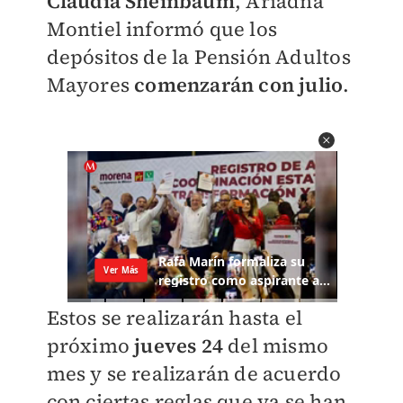
Claudia Sheinbaum
, Ariadna
Montiel informó que los
depósitos de la Pensión Adultos
Mayores
comenzarán con julio
.
Estos se realizarán hasta el
próximo
jueves 24
del mismo
mes y se realizarán de acuerdo
con ciertas reglas que ya se han