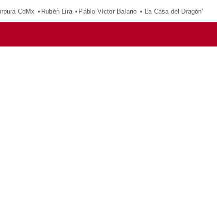
púrpura CdMx
Rubén Lira
Pablo Víctor Balario
‘La Casa del Dragón’