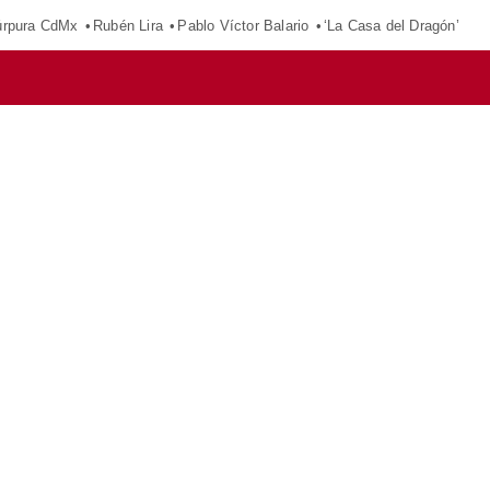
púrpura CdMx
Rubén Lira
Pablo Víctor Balario
‘La Casa del Dragón’