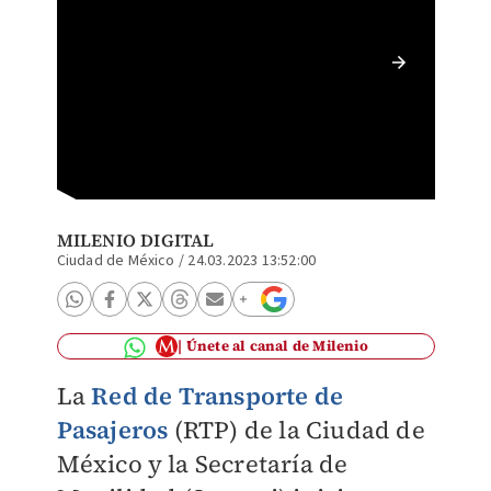
Los asi
RTP Cd
MILENIO DIGITAL
Ciudad de México
/
24.03.2023 13:52:00
Únete al canal de Milenio
La
Red de Transporte de
Pasajeros
(RTP) de la Ciudad de
México y la Secretaría de