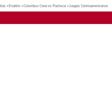
tlas
Exatlón
Columbus Crew vs Pachuca
Juegos Centroamericanos