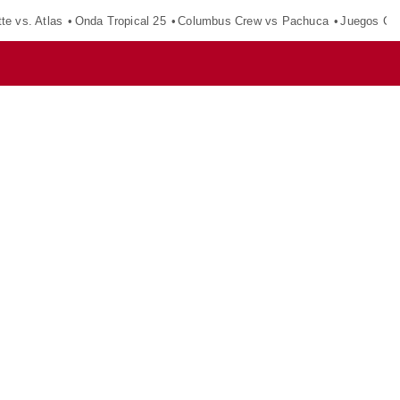
tte vs. Atlas
Onda Tropical 25
Columbus Crew vs Pachuca
Juegos Ce