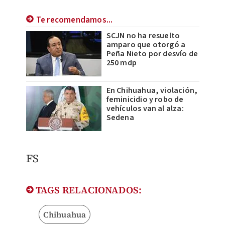
Te recomendamos...
SCJN no ha resuelto
amparo que otorgó a
Peña Nieto por desvío de
250 mdp
En Chihuahua, violación,
feminicidio y robo de
vehículos van al alza:
Sedena
FS
TAGS RELACIONADOS:
Chihuahua