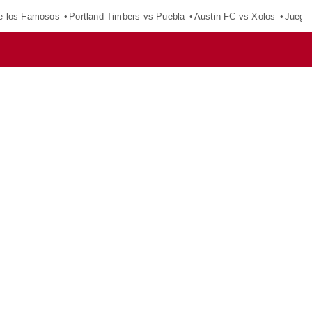
e los Famosos
Portland Timbers vs Puebla
Austin FC vs Xolos
Juego