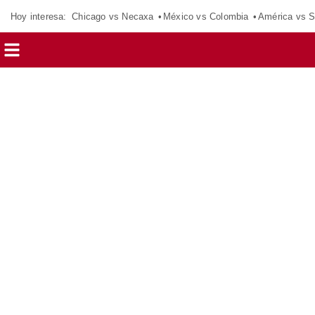
Hoy interesa:
Chicago vs Necaxa
México vs Colombia
América vs S