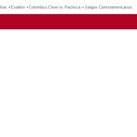
tlas
Exatlón
Columbus Crew vs Pachuca
Juegos Centroamericanos