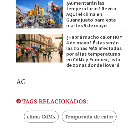
¿Aumentarán las
temperaturas? Revisa
AQUÍ el clima en
Guanajuato para este
martes 5 de mayo
¿Habrá mucho calor HOY
4 de mayo? Éstas serán
las zonas MÁS afectadas
por altas temperaturas
en CdMx y Edomex; lista
de zonas donde lloverá
AG
TAGS RELACIONADOS:
clima CdMx
Temporada de calor