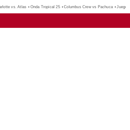
rlotte vs. Atlas
Onda Tropical 25
Columbus Crew vs Pachuca
Juegos