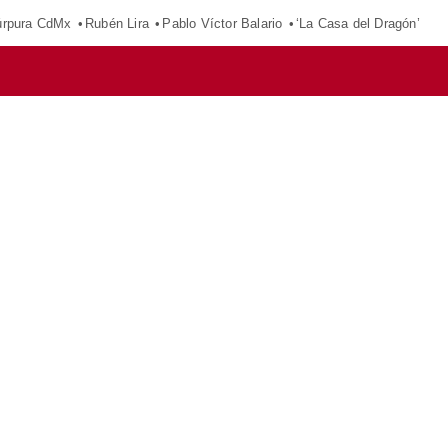
púrpura CdMx
Rubén Lira
Pablo Víctor Balario
‘La Casa del Dragón’