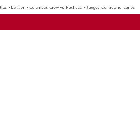
tlas
Exatlón
Columbus Crew vs Pachuca
Juegos Centroamericanos