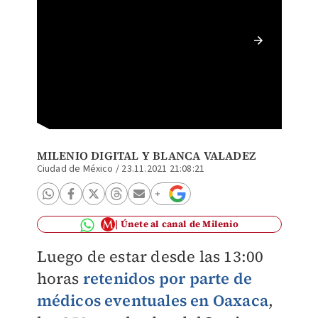
La mani
350 tra
MILENIO DIGITAL
Y
BLANCA VALADEZ
Ciudad de México
/
23.11.2021 21:08:21
Únete al canal de Milenio
Luego de estar desde las 13:00
horas
retenidos por parte de
médicos eventuales en Oaxaca
,